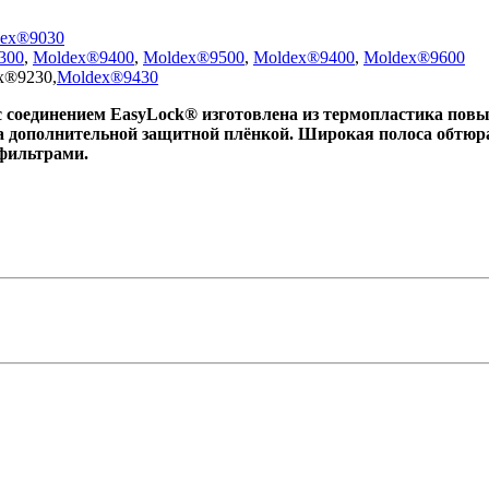
ex®9030
300
,
Moldex®9400
,
Moldex®9500
,
Moldex®9400
,
Moldex®9600
x®9230,
Moldex®9430
с соединением EasyLock® изготовлена из термопластика пов
на дополнительной защитной плёнкой. Широкая полоса обтюр
и фильтрами.