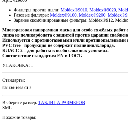
Арт.: 429000
Фильтры против пыли:
Moldex®9010
,
Moldex®9020
,
Mold
Газовые фильтры:
Moldex®9100
,
Moldex®9200
,
Moldex®9
Заранее скомбинированные фильтры: Moldex®912, Molde
Многоразовая панорамная маска для особо тяжёлых работ 
линза из поликарбоната с защитой против царапин снабже
Используется с противогазовыми и/или противопылевым
PVC free - продукция не содержит поливинилхлорида.
КЛАСС 2 – для работы в особо сложных условиях.
Соответствие стандартам EN и ГОСТ.
УПАКОВКА: 1
Стандарты:
EN 136:1998 CL2
Выберите размер:
ТАБЛИЦА РАЗМЕРОВ
S
M
L
Похожие товары: